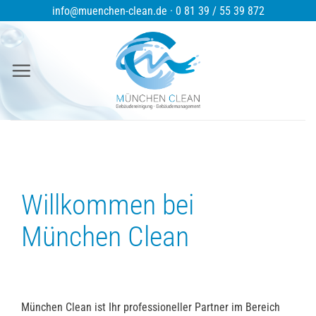
Zum
info@muenchen-clean.de · 0 81 39 / 55 39 872
Inhalt
springen
Willkommen bei
München Clean
München Clean ist Ihr professioneller Partner im Bereich