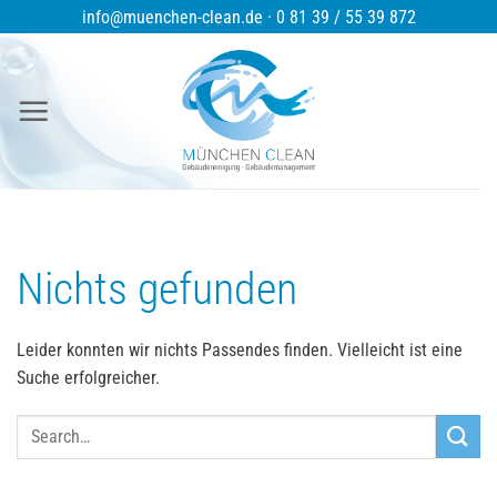
Zum
info@muenchen-clean.de · 0 81 39 / 55 39 872
Inhalt
springen
Nichts gefunden
Leider konnten wir nichts Passendes finden. Vielleicht ist eine
Suche erfolgreicher.
Search